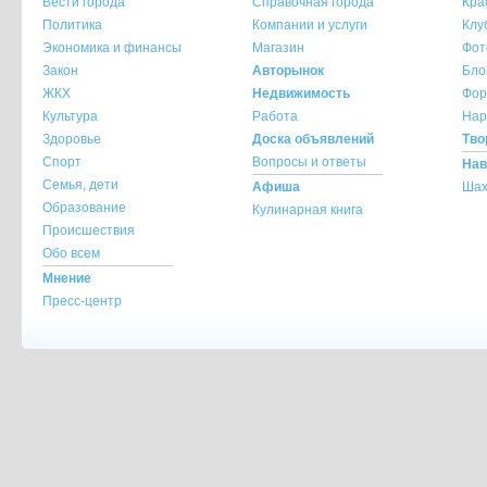
Вести города
Справочная города
Кра
При копировании материала с сайта krasnot
Политика
Компании и услуги
Клу
ссылка на источник обязательна.
Экономика и финансы
Магазин
Фот
При использовании материала с сайта krasno
Закон
Авторынок
Бло
указание источника и автора материала обя
ЖКХ
Недвижимость
Фор
Культура
Работа
Нар
По всем вопросам обращайтесь на
info@kra
Здоровье
Доска объявлений
Тво
Спорт
Вопросы и ответы
Нав
Семья, дети
Афиша
Шах
Образование
Кулинарная книга
Происшествия
Обо всем
Мнение
Пресс-центр