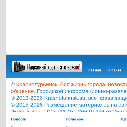
Главная
О сайте
©
Краснотурьинск. Вся жизнь города: новост
общение
. Городской информационно-развле
© 2013-2026 Krasnoturinsk.su, все права з
© 2015-2026 Размещение материалов на сайт
"Новый день"
(Св. ИА № ТУ66-01434 от 25 ма
Мнение администрации сайта не всегда с
Новости
Полезное
Жиз
опубликованного материала!