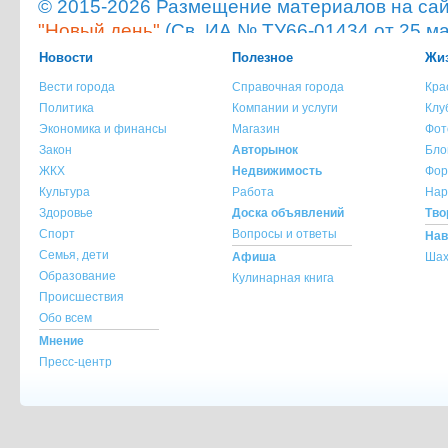
© 2015-2026 Размещение материалов на сайт
"Новый день"
(Св. ИА № ТУ66-01434 от 25 ма
Мнение администрации сайта не всегда с
Новости
Полезное
Жиз
опубликованного материала!
Вести города
Справочная города
Кра
При копировании материала с сайта krasnot
Политика
Компании и услуги
Клу
ссылка на источник обязательна.
Экономика и финансы
Магазин
Фот
При использовании материала с сайта krasno
Закон
Авторынок
Бло
указание источника и автора материала обя
ЖКХ
Недвижимость
Фор
Культура
Работа
Нар
По всем вопросам обращайтесь на
info@kra
Здоровье
Доска объявлений
Тво
Спорт
Вопросы и ответы
Нав
Семья, дети
Афиша
Шах
Образование
Кулинарная книга
Происшествия
Обо всем
Мнение
Пресс-центр