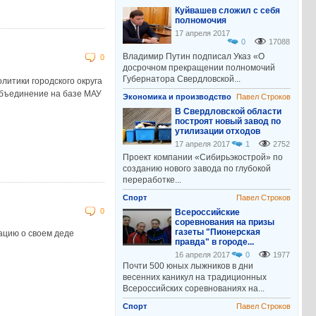
Куйвашев сложил с себя
полномочия
17 апреля 2017
0
17088
Владимир Путин подписал Указ «О
0
досрочном прекращении полномочий
Губернатора Свердловской...
литики городского округа
объединение на базе МАУ
Экономика и производство
Павел Строков
В Свердловской области
построят новый завод по
утилизации отходов
17 апреля 2017
1
2752
Проект компании «Сибирьэкострой» по
созданию нового завода по глубокой
переработке...
Спорт
Павел Строков
0
Всероссийские
соревнования на призы
газеты "Пионерская
ацию о своем деде
правда" в городе...
16 апреля 2017
0
1977
Почти 500 юных лыжников в дни
весенних каникул на традиционных
Всероссийских соревнованиях на...
Спорт
Павел Строков