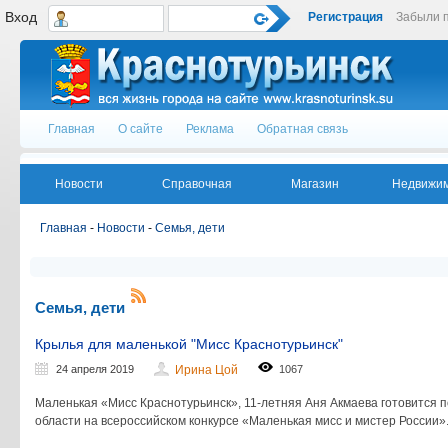
Вход
Регистрация
Забыли 
Главная
О сайте
Реклама
Обратная связь
Новости
Справочная
Магазин
Недвижим
Главная
-
Новости
-
Семья, дети
Семья, дети
Крылья для маленькой "Мисс Краснотурьинск"
24 апреля 2019
Ирина Цой
1067
Маленькая «Мисс Краснотурьинск», 11-летняя Аня Акмаева готовится п
области на всероссийском конкурсе «Маленькая мисс и мистер России»