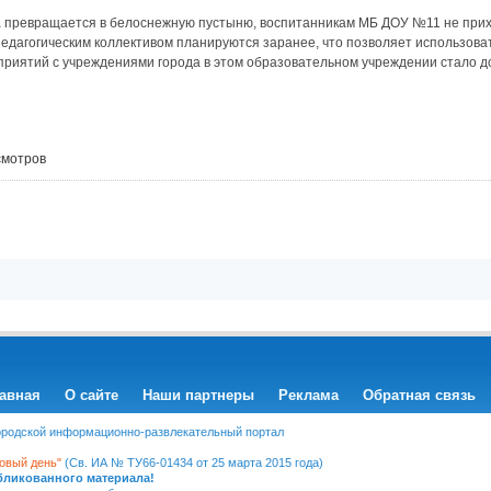
чка превращается в белоснежную пустыню, воспитанникам МБ ДОУ №11 не прих
едагогическим коллективом планируются заранее, что позволяет использов
приятий с учреждениями города в этом образовательном учреждении стало д
смотров
авная
О сайте
Наши партнеры
Реклама
Обратная связь
Городской информационно-развлекательный портал
овый день"
(Св. ИА № ТУ66-01434 от 25 марта 2015 года)
убликованного материала!