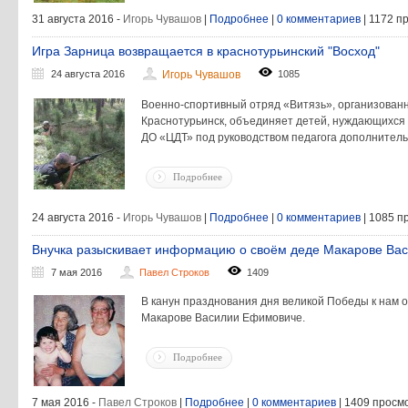
31 августа 2016 -
Игорь Чувашов
|
Подробнее
|
0 комментариев
| 1172 п
Игра Зарница возвращается в краснотурьинский "Восход"
24 августа 2016
Игорь Чувашов
1085
Военно-спортивный отряд «Витязь», организованн
Краснотурьинск, объединяет детей, нуждающихся
ДО «ЦДТ» под руководством педагога дополнител
Подробнее
24 августа 2016 -
Игорь Чувашов
|
Подробнее
|
0 комментариев
| 1085 п
Внучка разыскивает информацию о своём деде Макарове Ва
7 мая 2016
Павел Строков
1409
В канун празднования дня великой Победы к нам 
Макарове Василии Ефимовиче.
Подробнее
7 мая 2016 -
Павел Строков
|
Подробнее
|
0 комментариев
| 1409 просм