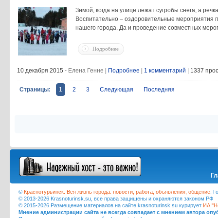
Зимой, когда на улице лежат сугробы снега, а ре
Воспитательно – оздоровительные мероприятия п
нашего города. Да и проведение совместных меро
Подробнее
10 декабря 2015 -
Елена Генне
|
Подробнее
|
1 комментарий
| 1337 про
Страницы:
1
2
3
Следующая
Последняя
Гл
©
Краснотурьинск. Вся жизнь города: новости, работа, объявления, общение
. 
© 2013-2026 Krasnoturinsk.su, все права защищены и охраняются законом РФ
© 2015-2026 Размещение материалов на сайте krasnoturinsk.su курирует
ИА "Н
Мнение администрации сайта не всегда совпадает с мнением автора оп