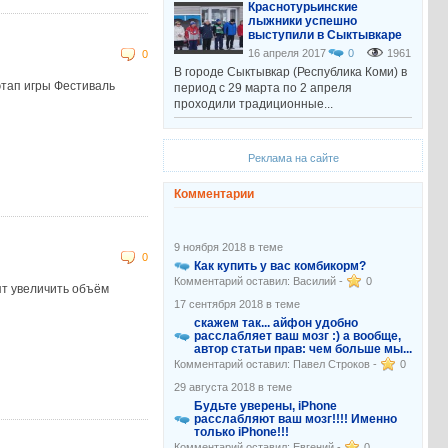
Краснотурьинские
лыжники успешно
выступили в Сыктывкаре
16 апреля 2017
0
1961
0
В городе Сыктывкар (Республика Коми) в
этап игры Фестиваль
период с 29 марта по 2 апреля
проходили традиционные...
Реклама на сайте
Комментарии
9 ноября 2018 в теме
0
Как купить у вас комбикорм?
Комментарий оставил: Василий -
0
ят увеличить объём
17 сентября 2018 в теме
скажем так... айфон удобно
расслабляет ваш мозг :) а вообще,
автор статьи прав: чем больше мы...
Комментарий оставил: Павел Строков -
0
29 августа 2018 в теме
Будьте уверены, iPhone
расслабляют ваш мозг!!!! Именно
только iPhone!!!
Комментарий оставил: Евгений -
0