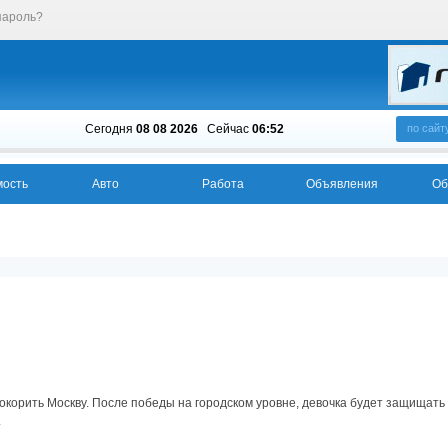
пароль?
Сегодня
08 08 2026
Cейчас
06:52
по сайт
ость
Авто
Работа
Объявления
Об
окорить Москву. После победы на городском уровне, девочка будет защищать
.