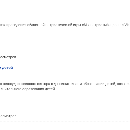
амках проведения областной патриотической игры «Мы-патриоты!» прошел VI 
росмотров
е детей
 негосударственного сектора в дополнительном образовании детей, позвол
олнительного образования детей.
росмотров