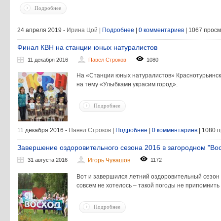
Подробнее
24 апреля 2019 -
Ирина Цой
|
Подробнее
|
0 комментариев
| 1067 прос
Финал КВН на станции юных натуралистов
11 декабря 2016
Павел Строков
1080
На «Станции юных натуралистов» Краснотурьинск
на тему «Улыбками украсим город».
Подробнее
11 декабря 2016 -
Павел Строков
|
Подробнее
|
0 комментариев
| 1080 
Завершение оздоровительного сезона 2016 в загородном "Во
31 августа 2016
Игорь Чувашов
1172
Вот и завершился летний оздоровительный сезон 2
совсем не хотелось – такой погоды не припомнить 
Подробнее