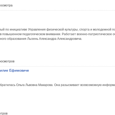
росмотра
ый по инициативе Управления физической культуры, спорта и молодежной по
 в повышенном педагогическом внимании. Работает военно-патриотическое 
ьного образования Лызень Александра Александровича.
росмотров
силие Ефимовиче
обратилась Ольга Львовна Макарова. Она разыскивает всевозможную информ
отров