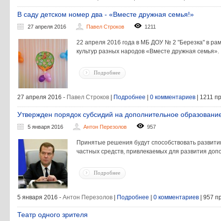
В саду детском номер два - «Вместе дружная семья!»
27 апреля 2016
Павел Строков
1211
22 апреля 2016 года в МБ ДОУ № 2 "Березка" в р
культур разных народов «Вместе дружная семья».
Подробнее
27 апреля 2016 -
Павел Строков
|
Подробнее
|
0 комментариев
| 1211 п
Утвержден порядок субсидий на дополнительное образовани
5 января 2016
Антон Перезолов
957
Принятые решения будут способствовать развитию
частных средств, привлекаемых для развития доп
Подробнее
5 января 2016 -
Антон Перезолов
|
Подробнее
|
0 комментариев
| 957 п
Театр одного зрителя