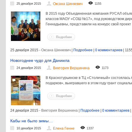
25 декабря 2015
Оксана Шинкевич
1155
В 2015 году Объединенная компания РУСАЛ объя
классов МАОУ «СОШ №17», под руководством дир
Геннадьевны, представили на конкурс свой проект
Подробнее
25 декабря 2015 -
Оксана Шинкевич
|
Подробнее
|
0 комментариев
| 115
Новогоднее чудо для Даниила
24 декабря 2015
Виктория Вершинина
1173
В Краснотурьинске в ТЦ «Столичный» состоялась
подарков», выигравшего в этом году грант социа
Подробнее
24 декабря 2015 -
Виктория Вершинина
|
Подробнее
|
0 комментариев
|
Кабы не было зимы…
10 декабря 2015
Елена Генне
1337