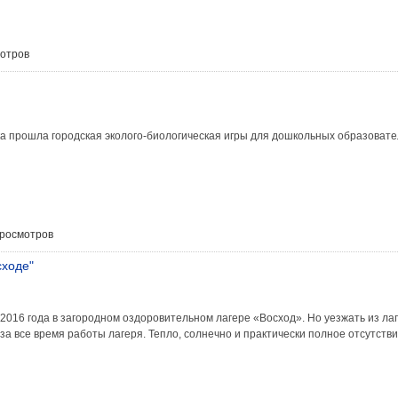
мотров
а прошла городская эколого-биологическая игры для дошкольных образоват
просмотров
сходе"
016 года в загородном оздоровительном лагере «Восход». Но уезжать из лаг
за все время работы лагеря. Тепло, солнечно и практически полное отсутств