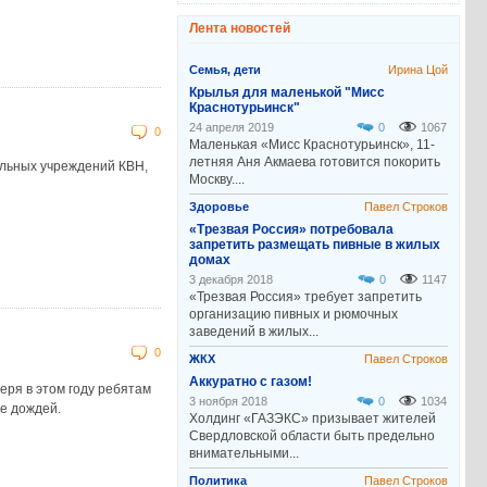
Лента новостей
Семья, дети
Ирина Цой
Крылья для маленькой "Мисс
Краснотурьинск"
24 апреля 2019
0
1067
0
Маленькая «Мисс Краснотурьинск», 11-
летняя Аня Акмаева готовится покорить
ельных учреждений КВН,
Москву....
Здоровье
Павел Строков
«Трезвая Россия» потребовала
запретить размещать пивные в жилых
домах
3 декабря 2018
0
1147
«Трезвая Россия» требует запретить
организацию пивных и рюмочных
заведений в жилых...
0
ЖКХ
Павел Строков
Аккуратно с газом!
еря в этом году ребятам
3 ноября 2018
0
1034
ие дождей.
Холдинг «ГАЗЭКС» призывает жителей
Свердловской области быть предельно
внимательными...
Политика
Павел Строков