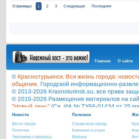
Страницы:
1
2
3
Следующая
Последняя
Главная
О сайте
©
Краснотурьинск. Вся жизнь города: новост
общение
. Городской информационно-развле
© 2013-2026 Krasnoturinsk.su, все права з
© 2015-2026 Размещение материалов на сайт
"Новый день"
(Св. ИА № ТУ66-01434 от 25 ма
Мнение администрации сайта не всегда с
Новости
Полезное
Жиз
опубликованного материала!
Вести города
Справочная города
Кра
При копировании материала с сайта krasnot
Политика
Компании и услуги
Клу
ссылка на источник обязательна.
Экономика и финансы
Магазин
Фот