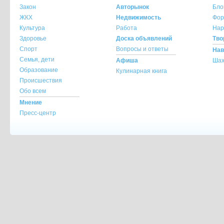
При использовании материала с сайта krasno
Закон
Авторынок
Бло
указание источника и автора материала обя
ЖКХ
Недвижимость
Фор
Культура
Работа
Нар
По всем вопросам обращайтесь на
info@kra
Здоровье
Доска объявлений
Тво
Спорт
Вопросы и ответы
Нав
Семья, дети
Афиша
Шах
Образование
Кулинарная книга
Происшествия
Обо всем
Мнение
Пресс-центр