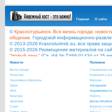
Главная
О сайте
©
Краснотурьинск. Вся жизнь города: новост
общение
. Городской информационно-развле
© 2013-2026 Krasnoturinsk.su, все права з
© 2015-2026 Размещение материалов на сайт
"Новый день"
(Св. ИА № ТУ66-01434 от 25 ма
Мнение администрации сайта не всегда с
Новости
Полезное
опубликованного материала!
Вести города
Справочная го
При копировании материала с сайта krasnot
Политика
Компании и усл
ссылка на источник обязательна.
Экономика и финансы
Магазин
При использовании материала с сайта krasno
Закон
Авторынок
указание источника и автора материала обя
ЖКХ
Недвижимост
Культура
Работа
По всем вопросам обращайтесь на
info@kra
Здоровье
Доска объявл
Спорт
Вопросы и отв
Семья, дети