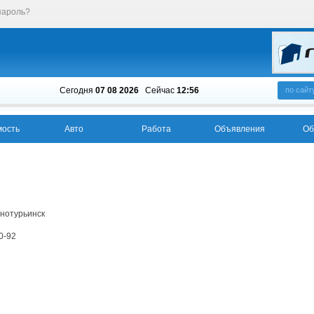
пароль?
Сегодня
07 08 2026
Cейчас
12:56
по сайт
ость
Авто
Работа
Объявления
Об
снотурьинск
0-92