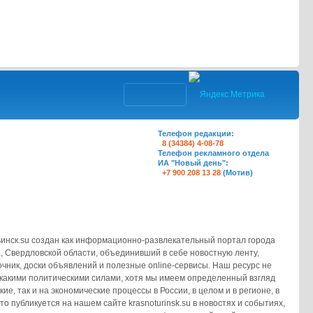
Телефон редакции:
8 (34384) 4-08-78
Телефон рекламного отдела
ИА "Новый день":
+7 900 208 13 28
(Мотив)
инск.su создан как информационно-развлекательный портал города
, Свердловской области, объединивший в себе новостную ленту,
очник, доски объявлений и полезные online-сервисы. Наш ресурс не
какими политическими силами, хотя мы имеем определенный взгляд
кие, так и на экономические процессы в России, в целом и в регионе, в
что публикуется на нашем сайте krasnoturinsk.su в новостях и событиях,