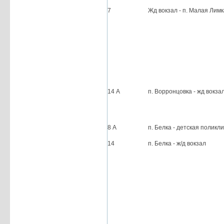
7
Жд вокзал - п. Малая Лимк
14 А
п. Ворронцовка - жд вокза
8 А
п. Белка - детская поликл
14
п. Белка - ж/д вокзал