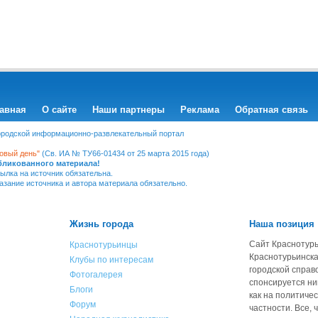
авная
О сайте
Наши партнеры
Реклама
Обратная связь
Городской информационно-развлекательный портал
овый день"
(Св. ИА № ТУ66-01434 от 25 марта 2015 года)
убликованного материала!
ылка на источник обязательна.
казание источника и автора материала обязательно.
Жизнь города
Наша позиция
Сайт Краснотурь
Краснотурьинцы
Краснотурьинска
Клубы по интересам
городской справ
Фотогалерея
спонсируется ни
Блоги
как на политичес
Форум
частности. Все, 