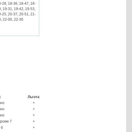
8-28, 18-36, 18-47, 18-
0, 19-31, 19-42, 19-53,
0-25, 20-37, 20-51, 21-
0, 22-00, 22-30
к
Льгота
вно
+
вно
+
вно
+
кроме 7
+
 6
+