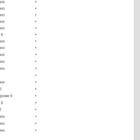
вно
+
вно
+
вно
+
вно
+
вно
+
 6
+
вно
+
вно
+
вно
+
вно
+
вно
+
+
вно
+
5
+
кроме 6
+
 6
+
7
+
вно
+
вно
+
вно
+