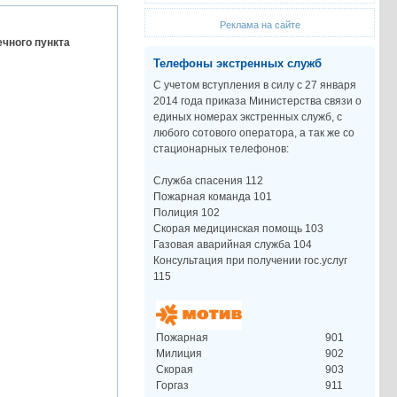
Реклама на сайте
ечного пункта
Телефоны экстренных служб
С учетом вступления в силу с 27 января
2014 года приказа Министерства связи о
единых номерах экстренных служб, с
любого сотового оператора, а так же со
стационарных телефонов:
Служба спасения 112
Пожарная команда 101
Полиция 102
Скорая медицинская помощь 103
Газовая аварийная служба 104
Консультация при получении гос.услуг
115
Пожарная
901
Милиция
902
Скорая
903
Горгаз
911