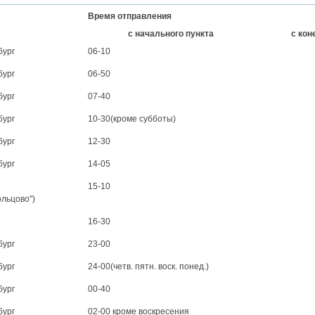
Время отправления
с начального пункта
с кон
бург
06-10
бург
06-50
бург
07-40
бург
10-30(кроме субботы)
нбург
12-30
нбург
14-05
15-10
льцово")
16-30
нбург
23-00
нбург
24-00(четв. пятн. воск. понед.)
бург
00-40
бург
02-00 кроме воскресения