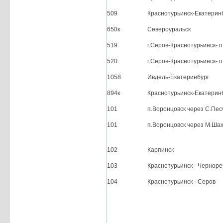
509
Краснотурьинск-Екатерин
650к
Североуральск
519
г.Серов-Краснотурьинск- 
520
г.Серов-Краснотурьинск- 
1058
Ивдель-Екатеринбург
894к
Краснотурьинск-Екатерин
101
п.Воронцовск через С.Пес
101
п.Воронцовск через М.Ша
102
Карпинск
103
Краснотурьинск - Черноре
104
Краснотурьинск - Серов