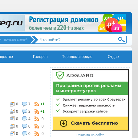
у
пользователей
щество
Галерея
Порядок в городе
Отдых
0
7
+1
0
2
+1
0
4
0
0
0
0
0
0
0
Реклама на сайте