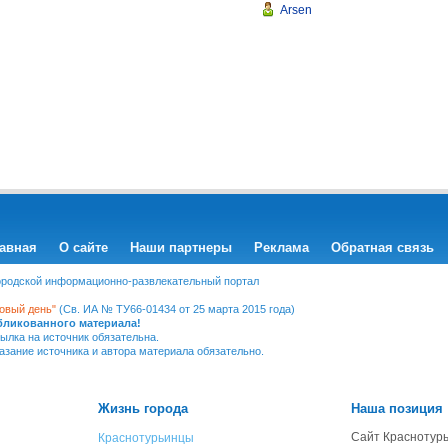
Arsen
авная
О сайте
Наши партнеры
Реклама
Обратная связь
Городской информационно-развлекательный портал
овый день"
(Св. ИА № ТУ66-01434 от 25 марта 2015 года)
убликованного материала!
ылка на источник обязательна.
казание источника и автора материала обязательно.
Жизнь города
Наша позиция
Сайт Краснотурь
Краснотурьинцы