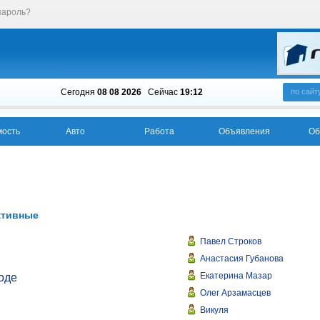
пароль?
Сегодня
08 08 2026
Cейчас
19:12
по сайт
ость
Авто
Работа
Объявления
Об
ктивные
Павел Строков
Анастасия Губанова
Екатерина Мазар
оде
Олег Арзамасцев
Викуля