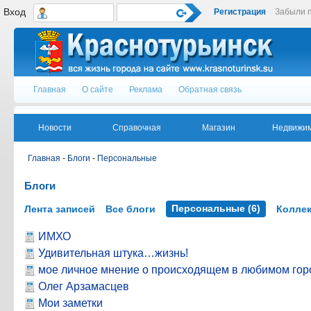
Вход
Регистрация
Забыли 
Главная
О сайте
Реклама
Обратная связь
Новости
Справочная
Магазин
Недвижим
Главная
-
Блоги
-
Персональные
Блоги
Персональные
(6)
Лента записей
Все блоги
Колле
ИМХО
Удивительная штука…жизнь!
мое личное мнение о происходящем в любимом гор
Олег Арзамасцев
Мои заметки