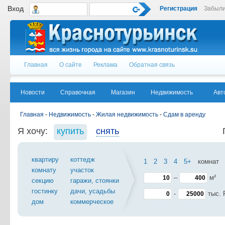
Вход
Регистрация
Забыли
Главная
О сайте
Реклама
Обратная связь
Новости
Справочная
Магазин
Недвижимость
Авт
Главная
-
Недвижимость
-
Жилая недвижимость
-
Сдам в аренду
Я хочу:
купить
снять
квартиру
коттедж
1
2
3
4
5+
комнат
комнату
участок
–
м²
секцию
гаражи, стоянки
гостинку
дачи, усадьбы
-
тыс.
дом
коммерческое