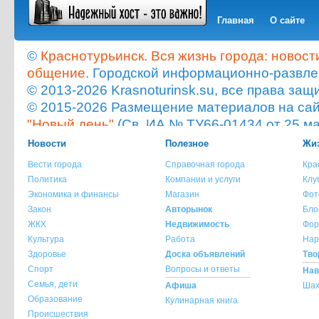
Главная
О сайте
©
Краснотурьинск. Вся жизнь города: новост
общение
. Городской информационно-развле
© 2013-2026 Krasnoturinsk.su, все права з
© 2015-2026 Размещение материалов на сайт
"Новый день"
(Св. ИА № ТУ66-01434 от 25 ма
Мнение администрации сайта не всегда с
Новости
Полезное
Жиз
опубликованного материала!
Вести города
Справочная города
Кра
При копировании материала с сайта krasnot
Политика
Компании и услуги
Клу
ссылка на источник обязательна.
Экономика и финансы
Магазин
Фот
При использовании материала с сайта krasno
Закон
Авторынок
Бло
указание источника и автора материала обя
ЖКХ
Недвижимость
Фор
Культура
Работа
Нар
По всем вопросам обращайтесь на
info@kra
Здоровье
Доска объявлений
Тво
Спорт
Вопросы и ответы
Нав
Семья, дети
Афиша
Шах
Образование
Кулинарная книга
Происшествия