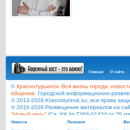
Главная
О сайте
©
Краснотурьинск. Вся жизнь города: новост
общение
. Городской информационно-развле
© 2013-2026 Krasnoturinsk.su, все права з
© 2015-2026 Размещение материалов на сайт
"Новый день"
(Св. ИА № ТУ66-01434 от 25 ма
Мнение администрации сайта не всегда с
Новости
Полезное
Жиз
опубликованного материала!