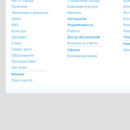
Вести города
Справочная города
Кра
При копировании материала с сайта krasnot
Политика
Компании и услуги
Клу
ссылка на источник обязательна.
Экономика и финансы
Магазин
Фот
При использовании материала с сайта krasno
Закон
Авторынок
Бло
указание источника и автора материала обя
ЖКХ
Недвижимость
Фор
Культура
Работа
Нар
По всем вопросам обращайтесь на
info@kra
Здоровье
Доска объявлений
Тво
Спорт
Вопросы и ответы
Нав
Семья, дети
Афиша
Шах
Образование
Кулинарная книга
Происшествия
Обо всем
Мнение
Пресс-центр