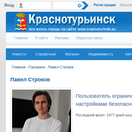
Вход
Регистрация
Забыли
Главная
О сайте
Реклама
Обратная связь
Новости
Справочная
Магазин
Недвижимость
Авт
Главная
-
Горожане
-
Павел Строков
Павел Строков
Пользователь ограничи
настройками безопасн
Последний визит:
2477 дней наз