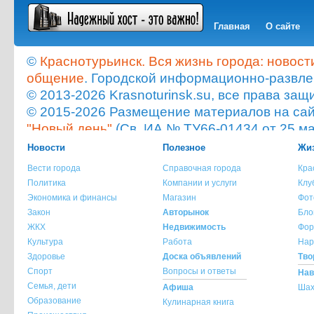
Главная
О сайте
©
Краснотурьинск. Вся жизнь города: новост
общение
. Городской информационно-развле
© 2013-2026 Krasnoturinsk.su, все права з
© 2015-2026 Размещение материалов на сайт
"Новый день"
(Св. ИА № ТУ66-01434 от 25 ма
Мнение администрации сайта не всегда с
Новости
Полезное
Жиз
опубликованного материала!
Вести города
Справочная города
Кра
При копировании материала с сайта krasnot
Политика
Компании и услуги
Клу
ссылка на источник обязательна.
Экономика и финансы
Магазин
Фот
При использовании материала с сайта krasno
Закон
Авторынок
Бло
указание источника и автора материала обя
ЖКХ
Недвижимость
Фор
Культура
Работа
Нар
По всем вопросам обращайтесь на
info@kra
Здоровье
Доска объявлений
Тво
Спорт
Вопросы и ответы
Нав
Семья, дети
Афиша
Шах
Образование
Кулинарная книга