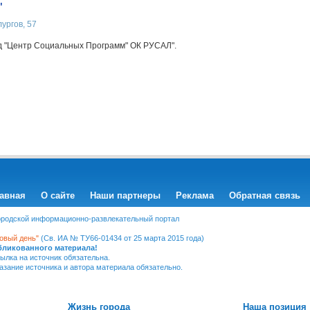
"
ургов, 57
д "Центр Социальных Программ" ОК РУСАЛ".
авная
О сайте
Наши партнеры
Реклама
Обратная связь
Городской информационно-развлекательный портал
овый день"
(Св. ИА № ТУ66-01434 от 25 марта 2015 года)
убликованного материала!
ылка на источник обязательна.
казание источника и автора материала обязательно.
Жизнь города
Наша позиция