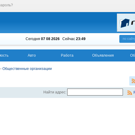
пароль?
Сегодня
07 08 2026
Cейчас
23:49
по сайт
ость
Авто
Работа
Объявления
Об
-
Общественные организации
Найти адрес: