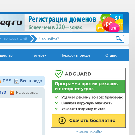
у
пользователей
щество
Галерея
Порядок в городе
Отдых
RSS
Все города
RSS
На весь экран
Реклама на сайте