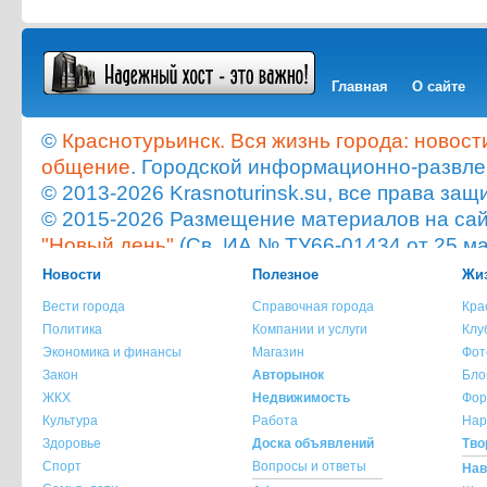
Главная
О сайте
©
Краснотурьинск. Вся жизнь города: новост
общение
. Городской информационно-развле
© 2013-2026 Krasnoturinsk.su, все права з
© 2015-2026 Размещение материалов на сайт
"Новый день"
(Св. ИА № ТУ66-01434 от 25 ма
Мнение администрации сайта не всегда с
Новости
Полезное
Жиз
опубликованного материала!
Вести города
Справочная города
Кра
При копировании материала с сайта krasnot
Политика
Компании и услуги
Клу
ссылка на источник обязательна.
Экономика и финансы
Магазин
Фот
При использовании материала с сайта krasno
Закон
Авторынок
Бло
указание источника и автора материала обя
ЖКХ
Недвижимость
Фор
Культура
Работа
Нар
По всем вопросам обращайтесь на
info@kra
Здоровье
Доска объявлений
Тво
Спорт
Вопросы и ответы
Нав