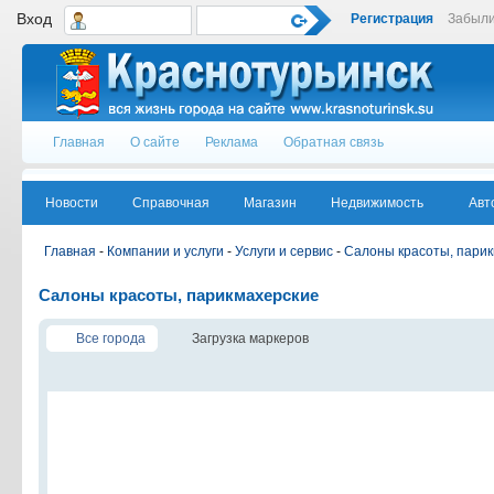
Вход
Регистрация
Забыли
Главная
О сайте
Реклама
Обратная связь
Новости
Справочная
Магазин
Недвижимость
Авт
Главная
-
Компании и услуги
-
Услуги и сервис
-
Салоны красоты, пари
Салоны красоты, парикмахерские
Все города
Загрузка маркеров