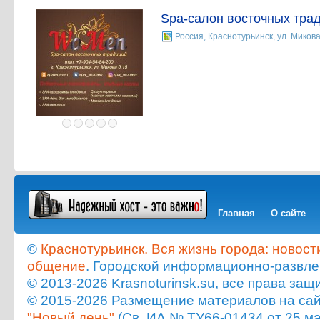
Spa-салон восточных тр
Россия, Краснотурьинск, ул. Микова
Главная
О сайте
©
Краснотурьинск. Вся жизнь города: новост
общение
. Городской информационно-развле
© 2013-2026 Krasnoturinsk.su, все права з
© 2015-2026 Размещение материалов на сайт
"Новый день"
(Св. ИА № ТУ66-01434 от 25 ма