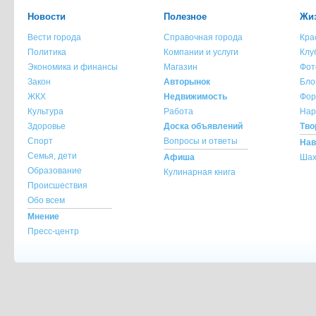
Мнение администрации сайта не всегда с
Новости
Полезное
Жиз
опубликованного материала!
Вести города
Справочная города
Кра
При копировании материала с сайта krasnot
Политика
Компании и услуги
Клу
ссылка на источник обязательна.
Экономика и финансы
Магазин
Фот
При использовании материала с сайта krasno
Закон
Авторынок
Бло
указание источника и автора материала обя
ЖКХ
Недвижимость
Фор
Культура
Работа
Нар
По всем вопросам обращайтесь на
info@kra
Здоровье
Доска объявлений
Тво
Спорт
Вопросы и ответы
Нав
Семья, дети
Афиша
Шах
Образование
Кулинарная книга
Происшествия
Обо всем
Мнение
Пресс-центр