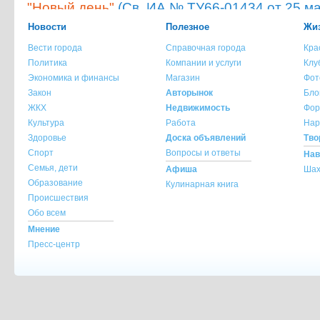
"Новый день"
(Св. ИА № ТУ66-01434 от 25 ма
Мнение администрации сайта не всегда с
Новости
Полезное
Жиз
опубликованного материала!
Вести города
Справочная города
Кра
При копировании материала с сайта krasnot
Политика
Компании и услуги
Клу
ссылка на источник обязательна.
Экономика и финансы
Магазин
Фот
При использовании материала с сайта krasno
Закон
Авторынок
Бло
указание источника и автора материала обя
ЖКХ
Недвижимость
Фор
Культура
Работа
Нар
По всем вопросам обращайтесь на
info@kra
Здоровье
Доска объявлений
Тво
Спорт
Вопросы и ответы
Нав
Семья, дети
Афиша
Шах
Образование
Кулинарная книга
Происшествия
Обо всем
Мнение
Пресс-центр