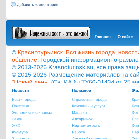
Добавить комментарий
Главная
О сайте
©
Краснотурьинск. Вся жизнь города: новост
общение
. Городской информационно-развле
© 2013-2026 Krasnoturinsk.su, все права з
© 2015-2026 Размещение материалов на сайт
"Новый день"
(Св. ИА № ТУ66-01434 от 25 ма
Мнение администрации сайта не всегда с
Новости
Полезное
Жиз
опубликованного материала!
Вести города
Справочная города
Кра
При копировании материала с сайта krasnot
Политика
Компании и услуги
Клу
ссылка на источник обязательна.
Экономика и финансы
Магазин
Фот
При использовании материала с сайта krasno
Закон
Авторынок
Бло
указание источника и автора материала обя
ЖКХ
Недвижимость
Фор
Культура
Работа
Нар
По всем вопросам обращайтесь на
info@kra
Здоровье
Доска объявлений
Тво