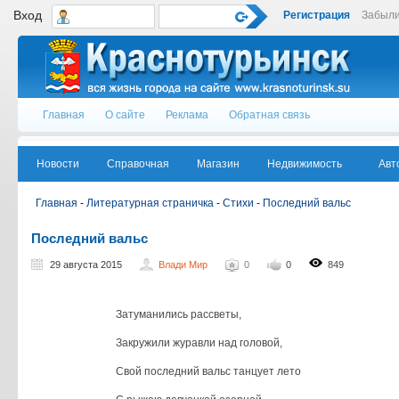
Вход
Регистрация
Забыли
Главная
О сайте
Реклама
Обратная связь
Новости
Справочная
Магазин
Недвижимость
Авт
Главная
-
Литературная страничка
-
Стихи
-
Последний вальс
Последний вальс
29 августа 2015
Влади Мир
0
0
849
Затуманились рассветы,
Закружили журавли над головой,
Свой последний вальс танцует лето