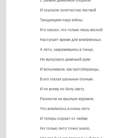
С рыжею девчонкой озорной.
И осыпали золотистою листвой
Танцующюю пару клёны.
Кто сказал, что только лишь весной
Наступает время для влюблённых.
А лето, закружившись в танце,
Не выпускало девичьей руки.
И вспыхивали, как протуберанцы,
В его глазах шальные огоньки.
И по всему по белу свету
Разнесли на крыльях журавли,
Что влюбилось в осень лето
И теперь сгорает от любви.
Но только лето точно знало,