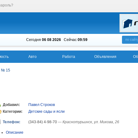
пароль?
Сегодня
06 08 2026
Cейчас
09:59
по сайт
ость
Авто
Работа
Объявления
Об
д № 15
Добавил:
Павел Строков
Категории:
Детские сады и ясли
Телефон:
(343-84) 4-98-70
— Краснотурьинск, ул. Микова, 26
Описание