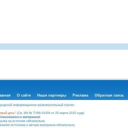
авная
О сайте
Наши партнеры
Реклама
Обратная связь
Городской информационно-развлекательный портал
овый день"
(Св. ИА № ТУ66-01434 от 25 марта 2015 года)
убликованного материала!
ылка на источник обязательна.
казание источника и автора материала обязательно.