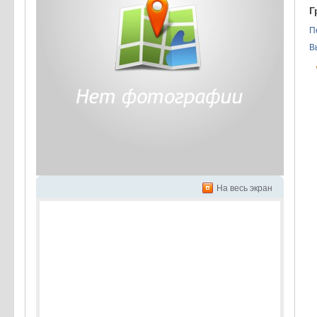
Г
П
В
На весь экран