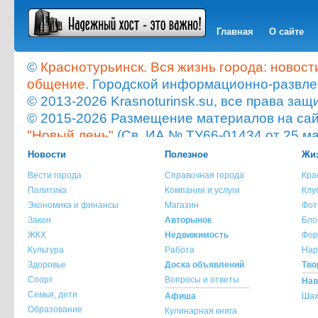
Главная
О сайте
©
Краснотурьинск. Вся жизнь города: новост
общение
. Городской информационно-развле
© 2013-2026 Krasnoturinsk.su, все права з
© 2015-2026 Размещение материалов на сайт
"Новый день"
(Св. ИА № ТУ66-01434 от 25 ма
Мнение администрации сайта не всегда с
Новости
Полезное
Жиз
опубликованного материала!
Вести города
Справочная города
Кра
При копировании материала с сайта krasnot
Политика
Компании и услуги
Клу
ссылка на источник обязательна.
Экономика и финансы
Магазин
Фот
При использовании материала с сайта krasno
Закон
Авторынок
Бло
указание источника и автора материала обя
ЖКХ
Недвижимость
Фор
Культура
Работа
Нар
По всем вопросам обращайтесь на
info@kra
Здоровье
Доска объявлений
Тво
Спорт
Вопросы и ответы
Нав
Семья, дети
Афиша
Шах
Образование
Кулинарная книга