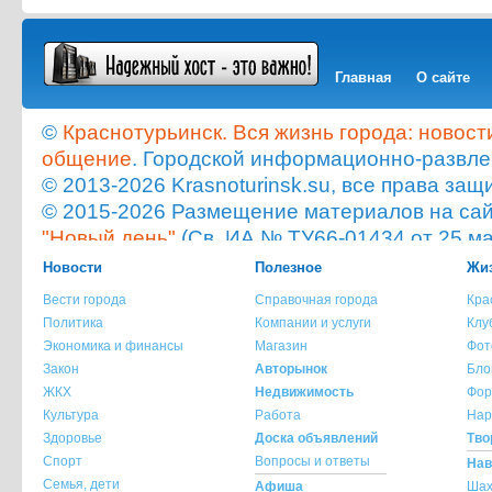
Главная
О сайте
©
Краснотурьинск. Вся жизнь города: новост
общение
. Городской информационно-развле
© 2013-2026 Krasnoturinsk.su, все права з
© 2015-2026 Размещение материалов на сайт
"Новый день"
(Св. ИА № ТУ66-01434 от 25 ма
Мнение администрации сайта не всегда с
Новости
Полезное
Жиз
опубликованного материала!
Вести города
Справочная города
Кра
При копировании материала с сайта krasnot
Политика
Компании и услуги
Клу
ссылка на источник обязательна.
Экономика и финансы
Магазин
Фот
При использовании материала с сайта krasno
Закон
Авторынок
Бло
указание источника и автора материала обя
ЖКХ
Недвижимость
Фор
Культура
Работа
Нар
По всем вопросам обращайтесь на
info@kra
Здоровье
Доска объявлений
Тво
Спорт
Вопросы и ответы
Нав
Семья, дети
Афиша
Шах