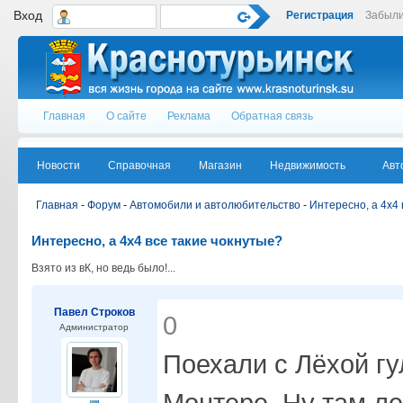
Вход
Регистрация
Забыли
Главная
О сайте
Реклама
Обратная связь
Новости
Справочная
Магазин
Недвижимость
Авт
Главная
-
Форум
-
Автомобили и автолюбительство
-
Интересно, а 4х4 
Интересно, а 4х4 все такие чокнутые?
Взято из вК, но ведь было!...
Павел Строков
0
Администратор
Поехали с Лёхой гу
Монтере. Ну там лес