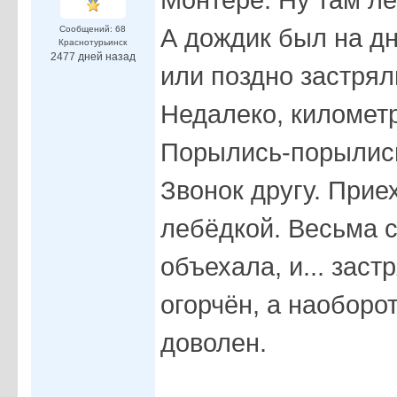
А дождик был на дн
Сообщений: 68
Краснотурьинск
2477 дней назад
или поздно застрял
Недалеко, километр
Порылись-порылись
Звонок другу. Прие
лебёдкой. Весьма 
объехала, и... заст
огорчён, а наоборо
доволен.