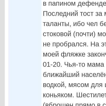
в папином дефенде
Последний тост за
таланты, ибо чел б
стоковой (почти) м
не пробрался. На э
моей фляжке закон
01-20. Чья-то мама
ближайший населён
водкой, мясом для
коньяком. Шестиле
(вброшен прямо в 