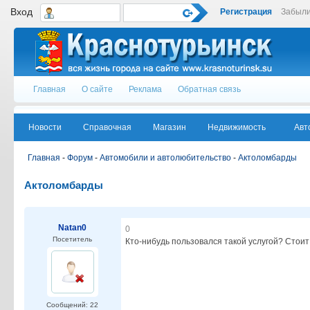
Вход
Регистрация
Забыли
Главная
О сайте
Реклама
Обратная связь
Новости
Справочная
Магазин
Недвижимость
Авт
Главная
-
Форум
-
Автомобили и автолюбительство
-
Актоломбарды
Актоломбарды
Natan0
0
Посетитель
Кто-нибудь пользовался такой услугой? Стоит
Сообщений: 22