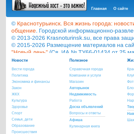
Главная
О сайте
©
Краснотурьинск. Вся жизнь города: новост
общение
. Городской информационно-развле
© 2013-2026 Krasnoturinsk.su, все права з
© 2015-2026 Размещение материалов на сайт
"Новый день"
(Св. ИА № ТУ66-01434 от 25 ма
Мнение администрации сайта не всегда с
Новости
Полезное
Жиз
опубликованного материала!
Вести города
Справочная города
Кра
При копировании материала с сайта krasnot
Политика
Компании и услуги
Клу
ссылка на источник обязательна.
Экономика и финансы
Магазин
Фот
При использовании материала с сайта krasno
Закон
Авторынок
Бло
указание источника и автора материала обя
ЖКХ
Недвижимость
Фор
Культура
Работа
Нар
По всем вопросам обращайтесь на
info@kra
Здоровье
Доска объявлений
Тво
Спорт
Вопросы и ответы
Нав
Семья, дети
Афиша
Шах
Образование
Кулинарная книга
Происшествия