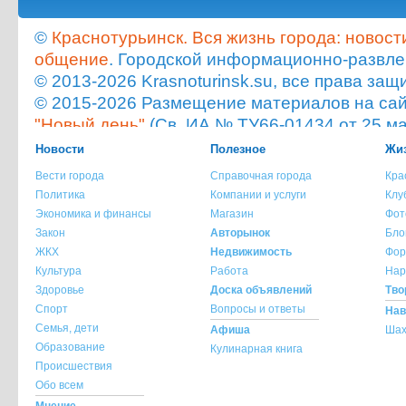
©
Краснотурьинск. Вся жизнь города: новост
общение
. Городской информационно-развле
© 2013-2026 Krasnoturinsk.su, все права з
© 2015-2026 Размещение материалов на сайт
"Новый день"
(Св. ИА № ТУ66-01434 от 25 ма
Мнение администрации сайта не всегда с
Новости
Полезное
Жиз
опубликованного материала!
Вести города
Справочная города
Кра
При копировании материала с сайта krasnot
Политика
Компании и услуги
Клу
ссылка на источник обязательна.
Экономика и финансы
Магазин
Фот
При использовании материала с сайта krasno
Закон
Авторынок
Бло
указание источника и автора материала обя
ЖКХ
Недвижимость
Фор
Культура
Работа
Нар
По всем вопросам обращайтесь на
info@kra
Здоровье
Доска объявлений
Тво
Спорт
Вопросы и ответы
Нав
Семья, дети
Афиша
Шах
Образование
Кулинарная книга
Происшествия
Обо всем