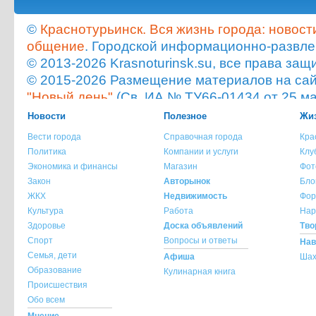
©
Краснотурьинск. Вся жизнь города: новост
общение
. Городской информационно-развле
© 2013-2026 Krasnoturinsk.su, все права з
© 2015-2026 Размещение материалов на сайт
"Новый день"
(Св. ИА № ТУ66-01434 от 25 ма
Мнение администрации сайта не всегда с
Новости
Полезное
Жиз
опубликованного материала!
Вести города
Справочная города
Кра
При копировании материала с сайта krasnot
Политика
Компании и услуги
Клу
ссылка на источник обязательна.
Экономика и финансы
Магазин
Фот
При использовании материала с сайта krasno
Закон
Авторынок
Бло
указание источника и автора материала обя
ЖКХ
Недвижимость
Фор
Культура
Работа
Нар
По всем вопросам обращайтесь на
info@kra
Здоровье
Доска объявлений
Тво
Спорт
Вопросы и ответы
Нав
Семья, дети
Афиша
Шах
Образование
Кулинарная книга
Происшествия
Обо всем