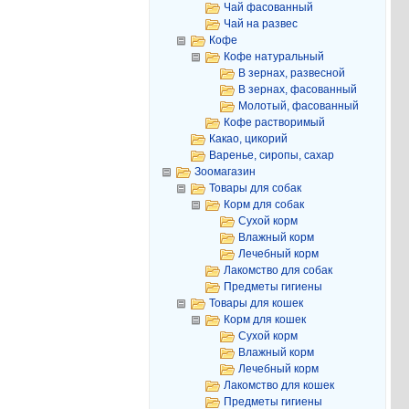
Чай фасованный
Чай на развес
Кофе
Кофе натуральный
В зернах, развесной
В зернах, фасованный
Молотый, фасованный
Кофе растворимый
Какао, цикорий
Варенье, сиропы, сахар
Зоомагазин
Товары для собак
Корм для собак
Сухой корм
Влажный корм
Лечебный корм
Лакомство для собак
Предметы гигиены
Товары для кошек
Корм для кошек
Сухой корм
Влажный корм
Лечебный корм
Лакомство для кошек
Предметы гигиены