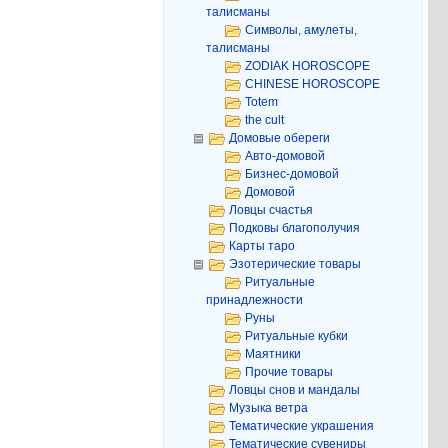
талисманы
Символы, амулеты,
талисманы
ZODIAK HOROSCOPE
CHINESE HOROSCOPE
Totem
the cult
Домовые обереги
Авто-домовой
Бизнес-домовой
Домовой
Ловцы счастья
Подковы благополучия
Карты таро
Эзотерические товары
Ритуальные
принадлежности
Руны
Ритуальные кубки
Маятники
Прочие товары
Ловцы снов и мандалы
Музыка ветра
Тематические украшения
Тематические сувениры