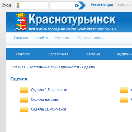
Вход
Регистрация
Забыли 
Главная
О сайте
Реклама
Обратная связь
Новости
Справочная
Магазин
Недвижим
Главная
-
Постельные принадлежности
-
Одеяла
Одеяла
Одеяла 1,5 спальные
Одеяла детские
Одеяла ЕВРО-Макси