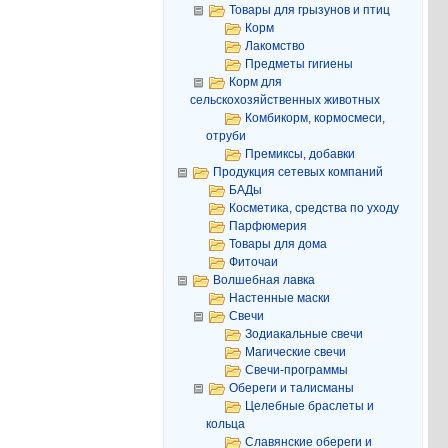
Товары для грызунов и птиц
Корм
Лакомство
Предметы гигиены
Корм для
сельскохозяйственных животных
Комбикорм, кормосмеси,
отруби
Премиксы, добавки
Продукция сетевых компаний
БАДы
Косметика, средства по уходу
Парфюмерия
Товары для дома
Фиточаи
Волшебная лавка
Настенные маски
Свечи
Зодиакальные свечи
Магические свечи
Свечи-программы
Обереги и талисманы
Целебные браслеты и
кольца
Славянские обереги и