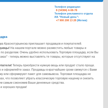
Телефон редакции:
8 (34384) 4-08-78
Телефон рекламного отдела
ИА "Новый день":
+7 900 208 13 28
(Мотив)
щадка
ка Краснотурьинска приглашает продавцов и покупателей.
давцы!
На нашем портале можно разместить любые товары и
 по разделам. Очень удобно использовать Торговую площадку, если Вы
аказ" - теперь можно выставлять те товары, которые отсутствуют на
упатели!
Теперь приобрести нужную вещь или продукт стало проще.
 и оформляйте заказ. Продавцы в кратчайшие сроки свяжутся с Вами
вку или сформируют пакет для самовывоза. Торговая площадка не
ках, что позволяет убрать классическую торговую наценку и снизить
тем самым сэкономив Ваши денежные средства.
 и хороших продаж!