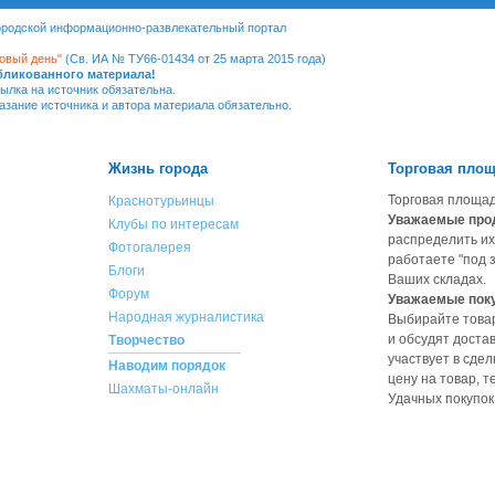
Городской информационно-развлекательный портал
овый день"
(Св. ИА № ТУ66-01434 от 25 марта 2015 года)
убликованного материала!
ылка на источник обязательна.
казание источника и автора материала обязательно.
Жизнь города
Торговая пло
Торговая площад
Краснотурьинцы
Уважаемые про
Клубы по интересам
распределить их
Фотогалерея
работаете "под з
Блоги
Ваших складах.
Форум
Уважаемые пок
Народная журналистика
Выбирайте товар
и обсудят доста
Творчество
участвует в сдел
Наводим порядок
цену на товар, 
Шахматы-онлайн
Удачных покупок