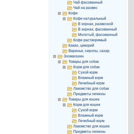
Чай фасованный
Чай на развес
Кофе
Кофе натуральный
В зернах, развесной
В зернах, фасованный
Молотый, фасованный
Кофе растворимый
Какао, цикорий
Варенье, сиропы, сахар
Зоомагазин
Товары для собак
Корм для собак
Сухой корм
Влажный корм
Лечебный корм
Лакомство для собак
Предметы гигиены
Товары для кошек
Корм для кошек
Сухой корм
Влажный корм
Лечебный корм
Лакомство для кошек
Предметы гигиены