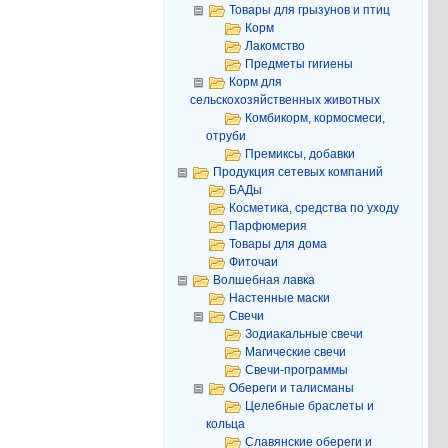
Товары для грызунов и птиц
Корм
Лакомство
Предметы гигиены
Корм для
сельскохозяйственных животных
Комбикорм, кормосмеси,
отруби
Премиксы, добавки
Продукция сетевых компаний
БАДы
Косметика, средства по уходу
Парфюмерия
Товары для дома
Фиточаи
Волшебная лавка
Настенные маски
Свечи
Зодиакальные свечи
Магические свечи
Свечи-программы
Обереги и талисманы
Целебные браслеты и
кольца
Славянские обереги и