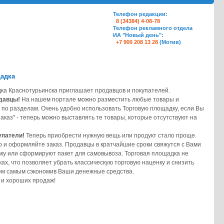
Телефон редакции:
8 (34384) 4-08-78
Телефон рекламного отдела
ИА "Новый день":
+7 900 208 13 28
(Мотив)
щадка
ка Краснотурьинска приглашает продавцов и покупателей.
давцы!
На нашем портале можно разместить любые товары и
 по разделам. Очень удобно использовать Торговую площадку, если Вы
аказ" - теперь можно выставлять те товары, которые отсутствуют на
упатели!
Теперь приобрести нужную вещь или продукт стало проще.
 и оформляйте заказ. Продавцы в кратчайшие сроки свяжутся с Вами
вку или сформируют пакет для самовывоза. Торговая площадка не
ках, что позволяет убрать классическую торговую наценку и снизить
тем самым сэкономив Ваши денежные средства.
 и хороших продаж!