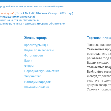
Городской информационно-развлекательный портал
овый день"
(Св. ИА № ТУ66-01434 от 25 марта 2015 года)
убликованного материала!
ылка на источник обязательна.
казание источника и автора материала обязательно.
Жизнь города
Торговая пло
Торговая площад
Краснотурьинцы
Уважаемые про
Клубы по интересам
распределить их
Фотогалерея
работаете "под з
Блоги
Ваших складах.
Форум
Уважаемые пок
Народная журналистика
Выбирайте товар
и обсудят доста
Творчество
участвует в сдел
Наводим порядок
цену на товар, 
Шахматы-онлайн
Удачных покупок