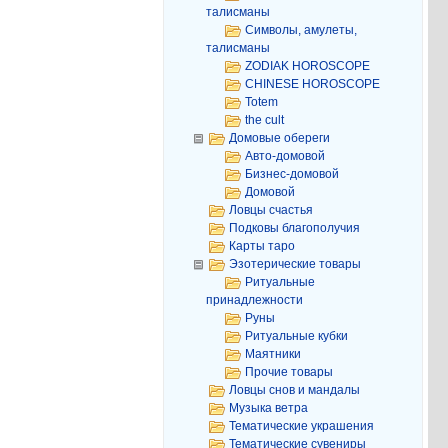
талисманы
Символы, амулеты,
талисманы
ZODIAK HOROSCOPE
CHINESE HOROSCOPE
Totem
the cult
Домовые обереги
Авто-домовой
Бизнес-домовой
Домовой
Ловцы счастья
Подковы благополучия
Карты таро
Эзотерические товары
Ритуальные
принадлежности
Руны
Ритуальные кубки
Маятники
Прочие товары
Ловцы снов и мандалы
Музыка ветра
Тематические украшения
Тематические сувениры