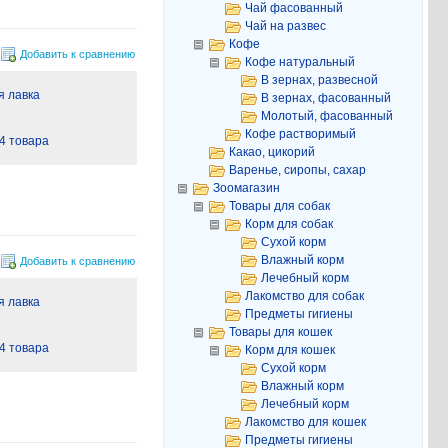
Чай фасованный
Чай на развес
Кофе
Добавить к сравнению
Кофе натуральный
В зернах, развесной
 лавка
В зернах, фасованный
Молотый, фасованный
Кофе растворимый
4 товара
Какао, цикорий
Варенье, сиропы, сахар
Зоомагазин
Товары для собак
Корм для собак
Сухой корм
Влажный корм
Добавить к сравнению
Лечебный корм
Лакомство для собак
 лавка
Предметы гигиены
Товары для кошек
4 товара
Корм для кошек
Сухой корм
Влажный корм
Лечебный корм
Лакомство для кошек
Предметы гигиены