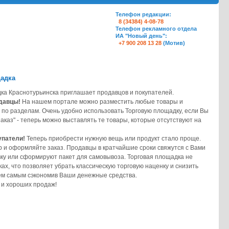
Телефон редакции:
8 (34384) 4-08-78
Телефон рекламного отдела
ИА "Новый день":
+7 900 208 13 28
(Мотив)
щадка
ка Краснотурьинска приглашает продавцов и покупателей.
давцы!
На нашем портале можно разместить любые товары и
 по разделам. Очень удобно использовать Торговую площадку, если Вы
аказ" - теперь можно выставлять те товары, которые отсутствуют на
упатели!
Теперь приобрести нужную вещь или продукт стало проще.
 и оформляйте заказ. Продавцы в кратчайшие сроки свяжутся с Вами
вку или сформируют пакет для самовывоза. Торговая площадка не
ках, что позволяет убрать классическую торговую наценку и снизить
тем самым сэкономив Ваши денежные средства.
 и хороших продаж!