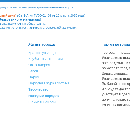
Городской информационно-развлекательный портал
овый день"
(Св. ИА № ТУ66-01434 от 25 марта 2015 года)
убликованного материала!
ылка на источник обязательна.
казание источника и автора материала обязательно.
Жизнь города
Торговая пло
Торговая площад
Краснотурьинцы
Уважаемые про
Клубы по интересам
распределить их
Фотогалерея
работаете "под з
Блоги
Ваших складах.
Форум
Уважаемые пок
Народная журналистика
Выбирайте товар
и обсудят доста
Творчество
участвует в сдел
Наводим порядок
цену на товар, 
Шахматы-онлайн
Удачных покупок