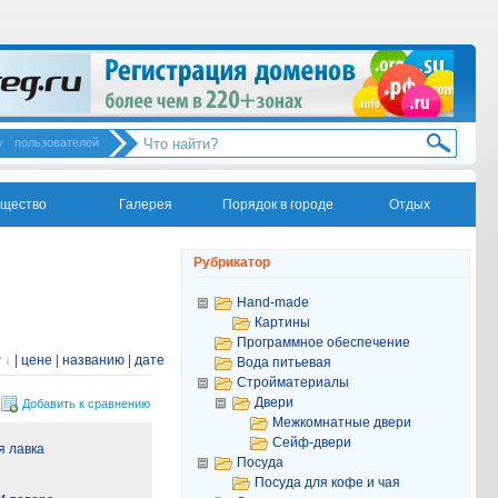
у
пользователей
щество
Галерея
Порядок в городе
Отдых
Рубрикатор
Hand-made
Картины
Программное обеспечение
 ↓
|
цене
|
названию
|
дате
Вода питьевая
Стройматериалы
Двери
Добавить к сравнению
Межкомнатные двери
Сейф-двери
 лавка
Посуда
Посуда для кофе и чая