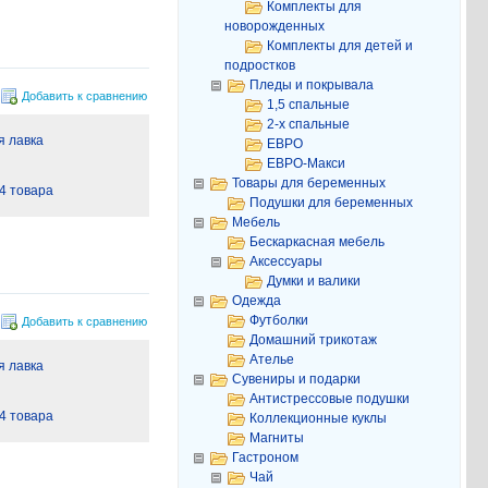
Комплекты для
новорожденных
Комплекты для детей и
подростков
Пледы и покрывала
Добавить к сравнению
1,5 спальные
2-х спальные
 лавка
ЕВРО
ЕВРО-Макси
Товары для беременных
4 товара
Подушки для беременных
Мебель
Бескаркасная мебель
Аксессуары
Думки и валики
Одежда
Футболки
Добавить к сравнению
Домашний трикотаж
Ателье
 лавка
Сувениры и подарки
Антистрессовые подушки
4 товара
Коллекционные куклы
Магниты
Гастроном
Чай