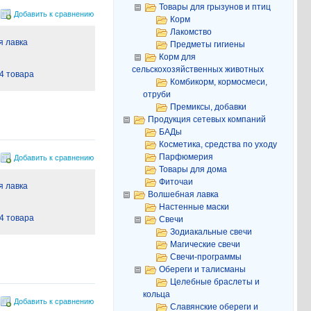
Товары для грызунов и птиц
Добавить к сравнению
Корм
Лакомство
 лавка
Предметы гигиены
Корм для
сельскохозяйственных животных
4 товара
Комбикорм, кормосмеси,
отруби
Премиксы, добавки
Продукция сетевых компаний
БАДы
Косметика, средства по уходу
Парфюмерия
Добавить к сравнению
Товары для дома
Фиточаи
 лавка
Волшебная лавка
Настенные маски
4 товара
Свечи
Зодиакальные свечи
Магические свечи
Свечи-программы
Обереги и талисманы
Целебные браслеты и
кольца
Добавить к сравнению
Славянские обереги и