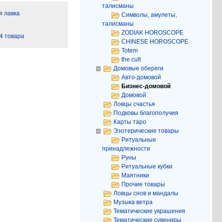
талисманы
 лавка
Символы, амулеты,
талисманы
ZODIAK HOROSCOPE
4 товара
CHINESE HOROSCOPE
Totem
the cult
Домовые обереги
Авто-домовой
Бизнес-домовой
Домовой
Ловцы счастья
Подковы благополучия
Карты таро
Эзотерические товары
Ритуальные
принадлежности
Руны
Ритуальные кубки
Маятники
Прочие товары
Ловцы снов и мандалы
Музыка ветра
Тематические украшения
Тематические сувениры